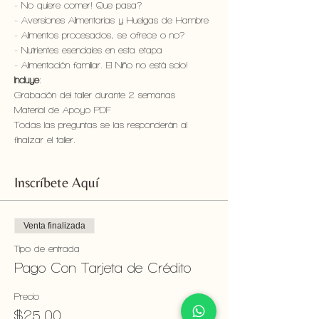
- No quiere comer! Que pasa? 
- Aversiones Alimentarias y Huelgas de Hambre 
- Alimentos procesados, se ofrece o no? 
- Nutrientes esenciales en esta etapa 
- Alimentación familiar. El Niño no está solo!
Incluye
:
Grabación del taller durante 2 semanas
Material de Apoyo PDF
Todas las preguntas se las responderán al 
finalizar el taller.
Inscríbete Aquí
Venta finalizada
Tipo de entrada
Pago Con Tarjeta de Crédito
Precio
$25,00