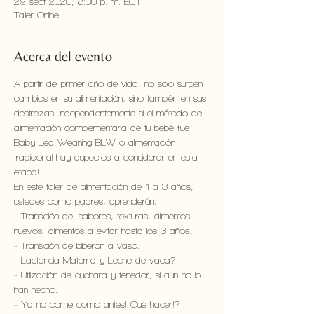
29 sept 2020, 8:30 p. m. ECT
Taller Online
Acerca del evento
A partir del primer año de vida, no solo surgen 
cambios en su alimentación, sino también en sus 
destrezas. Independientemente si el método de 
alimentación complementaria de tu bebé fue 
Baby Led Weaning BLW o alimentación 
tradicional hay aspectos a considerar en esta 
etapa!
En este taller de alimentación de 1 a 3 años, 
ustedes como padres, aprenderán:
- Transición de: sabores, texturas, alimentos 
nuevos, alimentos a evitar hasta los 3 años. 
- Transición de biberón a vaso. 
- Lactancia Materna y Leche de vaca? 
- Utilización de cuchara y tenedor, si aún no lo 
han hecho.  
- Ya no come como antes! Qué hacer!? 