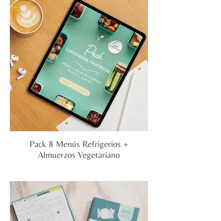
- 8 menús semanales (5 días cada uno),
cada uno diseñado con todos los grupos
de alimentos.
Por semana obtendrás:
- 5 refrigerios (snacks)
- 5 almuerzos (lunchs)
- 1 lista de compras semanal
- Recetas detalladas para la semana
En total recibirás:
- 40 refrigerios (snacks)
- 40 almuerzos (lunchs)
- 8 listas de compras (1 por semana)
- 40 recetas prácticas y saludables
Pack 8 Menús Refrigerios +
Almuerzos Vegetariano
Incluye:
- 8 menús semanales (5 días cada uno),
cada uno diseñado con todos los grupos
de alimentos.