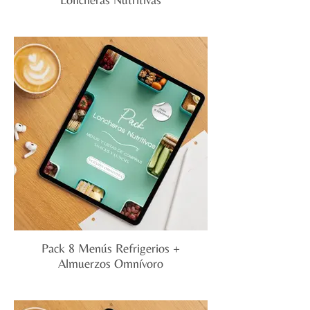
Incluye:
- 20 semanas de menús diseñados para
ofrecer loncheras saludables y
equilibradas.
- 12 recetas fáciles y nutritivas que
complementan tus opciones diarias.
Pack 8 Menús Refrigerios +
Almuerzos Omnívoro
Incluye: