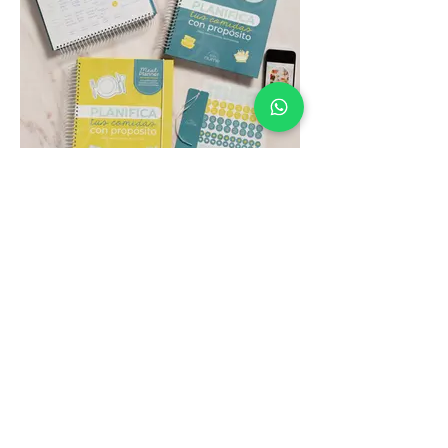
Por semana obtendrás:
- 5 refrigerios (snacks)
- 5 almuerzos (lunchs)
- 1 lista de compras semanal
- Recetas detalladas para la semana
En total recibirás:
- 40 refrigerios (snacks)
- 40 almuerzos (lunchs)
- 8 listas de compras (1 por semana)
- 40 recetas prácticas y saludables
Libro Planner "Planifica tus comidas
con propósito"
Este un libro-planner único que no solo
te enseñará a planificar tus comidas,
sino que también tendrás las
herramientas para aplicarlo de manera
práctica en tu día a día.
Maria Isabel Cevallos
Tiene 4 secciones y contenido digital:
Máster en Nutrición y Dietética
- Aprendiendo
- Portafolio de comidas (tu banco de
diversas preparaciones que puedes