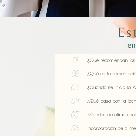
Es
en
01
¿Qué recomiendan los 
02
¿Qué es la alimentaci
03
¿Cuándo se inicia la
04
¿Qué pasa con la lec
05
Métodos de alimentac
06
Incorporación de alime