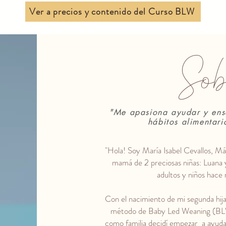
Ver a precios y contenido del Curso BLW
Sob
"Me apasiona ayudar y ense
hábitos alimentar
"Hola! Soy María Isabel Cevallos,
Más
mamá de 2 preciosas niñas: Luana
adultos y niños hace
Con el nacimiento de mi segunda hija
método de Baby Led Weaning (BLW).
como familia decidí empezar a ayudar 